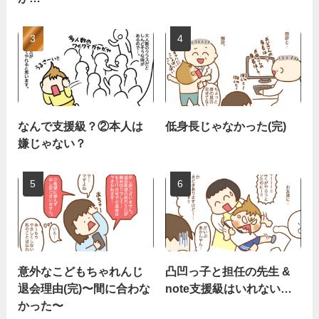
なんで支援級？②本人は
低身長じゃなかった(完)
嫌じゃない？
意外なこどもちゃれんじ
凸凹っ子と担任の先生 &
退会理由(完)〜間に合わな
note支援級はいれない…
かった〜