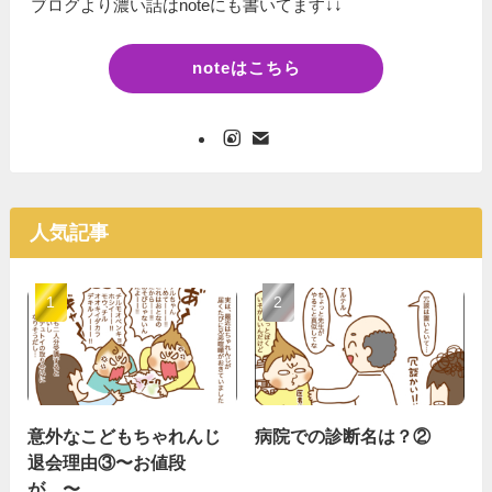
ブログより濃い話はnoteにも書いてます↓↓
noteはこちら
人気記事
意外なこどもちゃれんじ
病院での診断名は？②
退会理由③〜お値段
が…〜