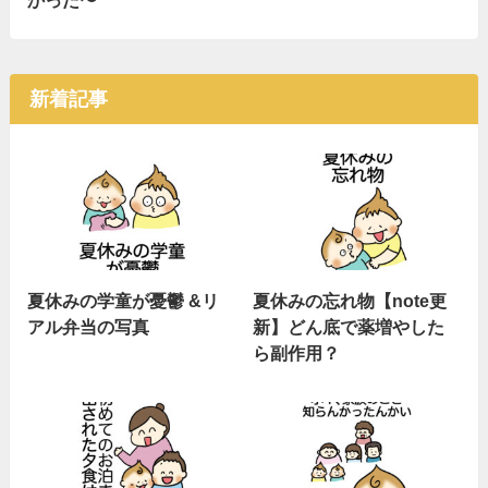
新着記事
夏休みの学童が憂鬱 &リ
夏休みの忘れ物【note更
アル弁当の写真
新】どん底で薬増やした
ら副作用？