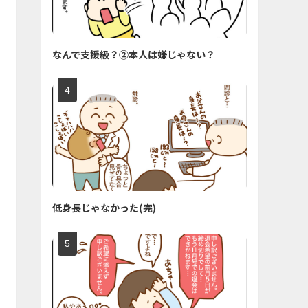
なんで支援級？②本人は嫌じゃない？
低身長じゃなかった(完)