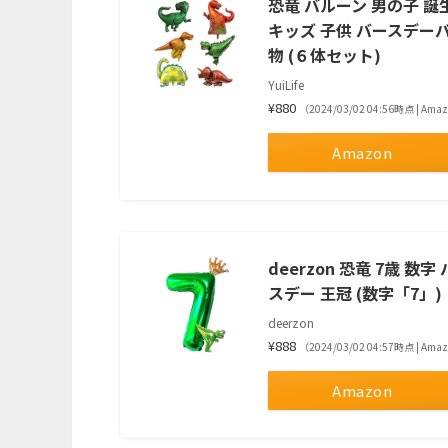
恐竜 バルーン 男の子 
キッズ 子供 バースデー
物 (６体セット)
YuiLife
¥880
（2024/03/02 04:56時点 | Am
Amazon
deerzon 恐竜 7歳 
スデー 王冠 (数字「7」)
deerzon
¥888
（2024/03/02 04:57時点 | Am
Amazon