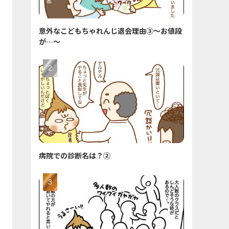
意外なこどもちゃれんじ退会理由③〜お値段
が…〜
病院での診断名は？②