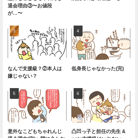
退会理由③〜お値段
が…〜
なんで支援級？②本人は
低身長じゃなかった(完)
嫌じゃない？
意外なこどもちゃれんじ
凸凹っ子と担任の先生 &