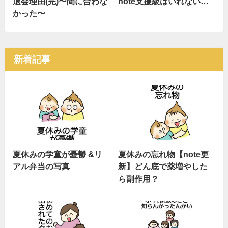
退会理由(完)〜間に合わな
note支援級はいれない…
かった〜
新着記事
夏休みの学童が憂鬱 &リ
夏休みの忘れ物【note更
アル弁当の写真
新】どん底で薬増やした
ら副作用？