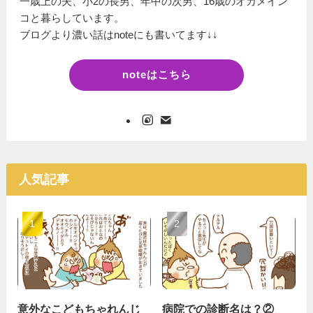
一歳上の夫、小2の長男、年中の次男、16歳のオカメイン
コと暮らしています。
ブログより濃い話はnoteにも書いてます↓↓
noteはこちら
人気記事
意外なこどもちゃれんじ
病院での診断名は？②