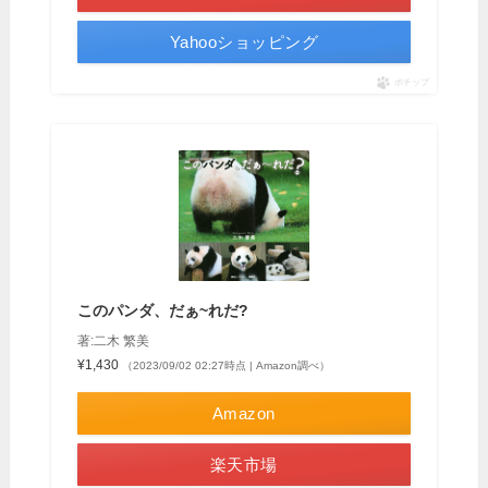
Yahooショッピング
ポチップ
このパンダ、だぁ~れだ?
著:二木 繁美
¥1,430
（2023/09/02 02:27時点 | Amazon調べ）
Amazon
楽天市場