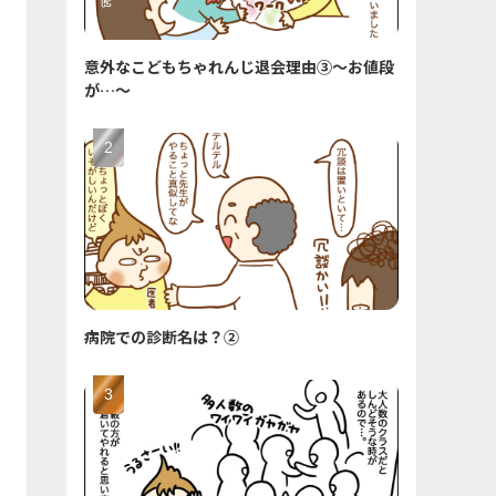
意外なこどもちゃれんじ退会理由③〜お値段
が…〜
病院での診断名は？②