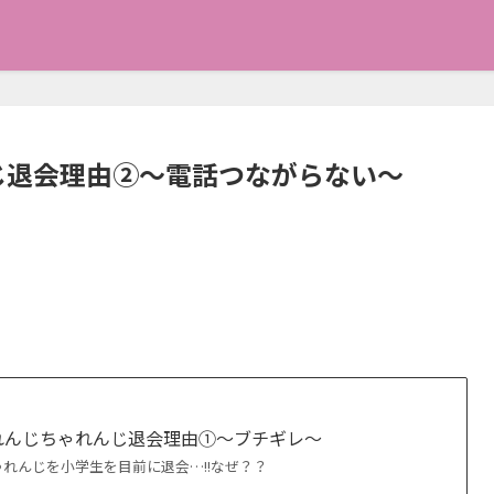
じ退会理由②〜電話つながらない〜
れんじちゃれんじ退会理由①〜ブチギレ〜
れんじを小学生を目前に退会…!!なぜ？？