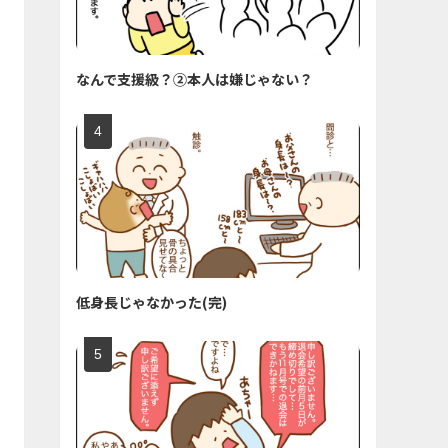
なんで支援級？②本人は嫌じゃない？
低身長じゃなかった(完)