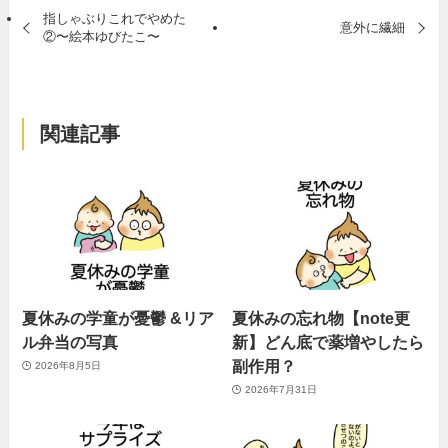
指しゃぶりこれでやめた
意外に繊細
②〜絵本ゆびたこ〜
関連記事
夏休みの学童が憂鬱 &リア
夏休みの忘れ物【note更
ル弁当の写真
新】どん底で薬増やしたら
副作用？
2026年8月5日
2026年7月31日