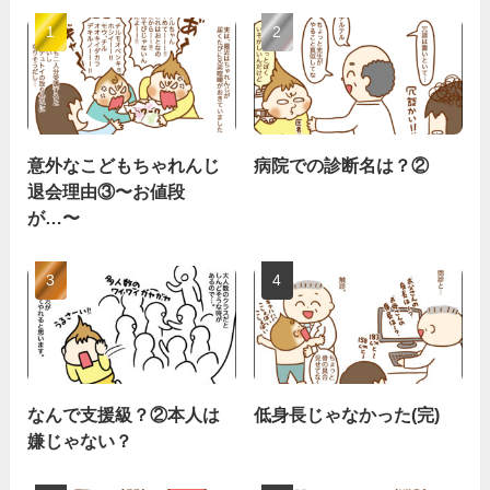
意外なこどもちゃれんじ
病院での診断名は？②
退会理由③〜お値段
が…〜
なんで支援級？②本人は
低身長じゃなかった(完)
嫌じゃない？