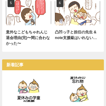
意外なこどもちゃれんじ
凸凹っ子と担任の先生 &
退会理由(完)〜間に合わな
note支援級はいれない…
かった〜
新着記事