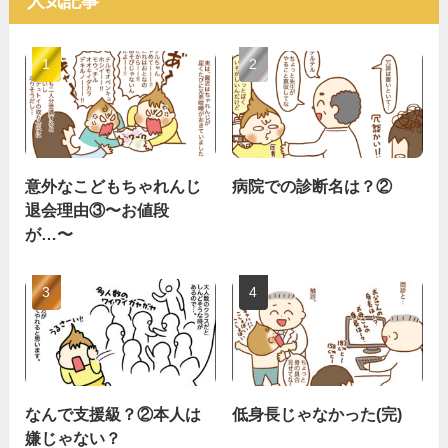
人気記事
意外なこどもちゃれんじ
病院での診断名は？②
退会理由③〜お値段
が…〜
なんで支援級？②本人は
低身長じゃなかった(完)
嫌じゃない？