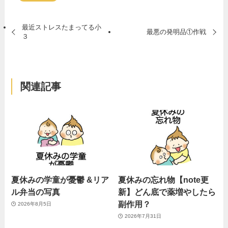
最近ストレスたまってる小
最悪の発明品①作戦
３
関連記事
夏休みの学童が憂鬱 &リア
夏休みの忘れ物【note更
ル弁当の写真
新】どん底で薬増やしたら
副作用？
2026年8月5日
2026年7月31日