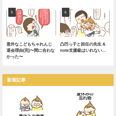
意外なこどもちゃれんじ
凸凹っ子と担任の先生 &
退会理由(完)〜間に合わな
note支援級はいれない…
かった〜
新着記事