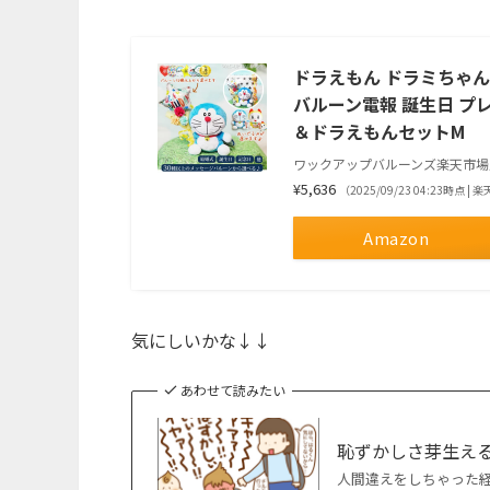
ドラえもん ドラミちゃん
バルーン電報 誕生日 プ
＆ドラえもんセットM
ワックアップバルーンズ楽天市場
¥5,636
（2025/09/23 04:23時点 
Amazon
気にしいかな↓↓
あわせて読みたい
恥ずかしさ芽生え
人間違えをしちゃった