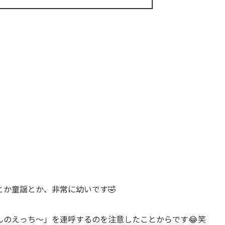
か童謡とか、非常に幼いです🤣
んのえっち〜」を連呼するのを注意したことからです😂笑