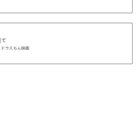
見て
！ドラえもん映画