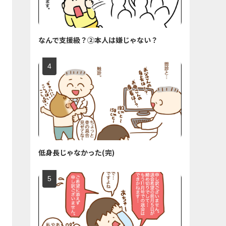
なんで支援級？②本人は嫌じゃない？
低身長じゃなかった(完)