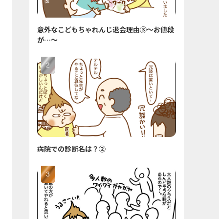
意外なこどもちゃれんじ退会理由③〜お値段
が…〜
病院での診断名は？②