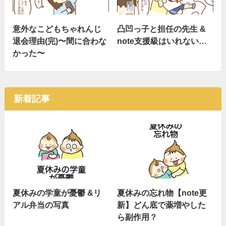
意外なこどもちゃれんじ
凸凹っ子と担任の先生 &
退会理由(完)〜間に合わな
note支援級はいれない…
かった〜
新着記事
夏休みの学童が憂鬱 &リ
夏休みの忘れ物【note更
アル弁当の写真
新】どん底で薬増やした
ら副作用？