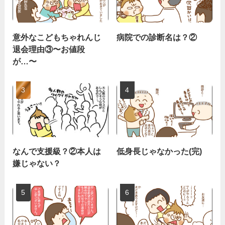
意外なこどもちゃれんじ
病院での診断名は？②
退会理由③〜お値段
が…〜
なんで支援級？②本人は
低身長じゃなかった(完)
嫌じゃない？