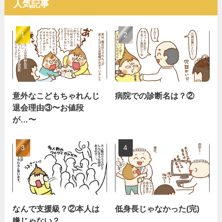
人気記事
意外なこどもちゃれんじ
病院での診断名は？②
退会理由③〜お値段
が…〜
なんで支援級？②本人は
低身長じゃなかった(完)
嫌じゃない？