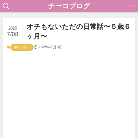
チーコブログ
オチもないただの日常話〜５歳６
2025
7/08
ヶ月〜
2025年7月8日
弟チルチル