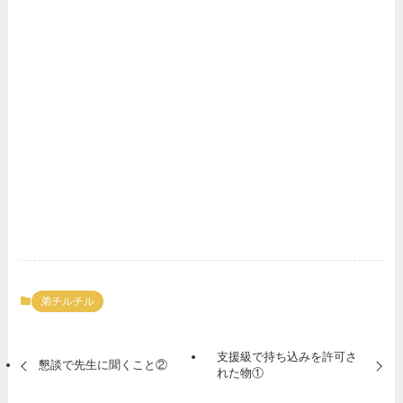
弟チルチル
支援級で持ち込みを許可さ
懇談で先生に聞くこと②
れた物①