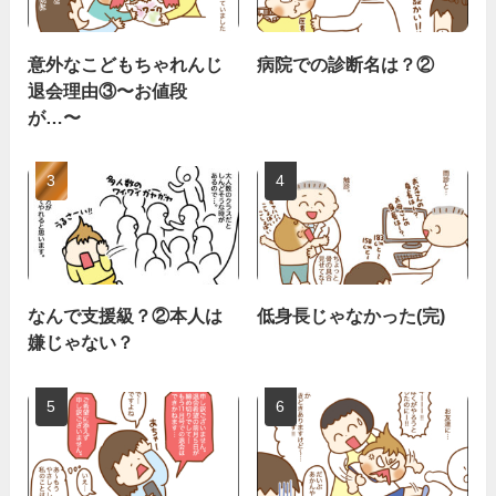
意外なこどもちゃれんじ
病院での診断名は？②
退会理由③〜お値段
が…〜
なんで支援級？②本人は
低身長じゃなかった(完)
嫌じゃない？