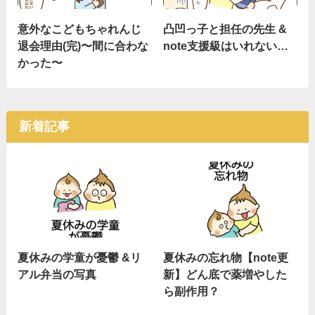
意外なこどもちゃれんじ
凸凹っ子と担任の先生 &
退会理由(完)〜間に合わな
note支援級はいれない…
かった〜
新着記事
夏休みの学童が憂鬱 &リ
夏休みの忘れ物【note更
アル弁当の写真
新】どん底で薬増やした
ら副作用？