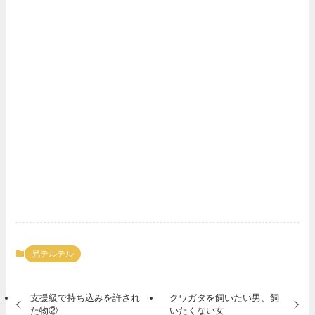
兄テルテル
支援級で持ち込みを許され
クワガタを飼いたい男、飼
た物②
いたくない女