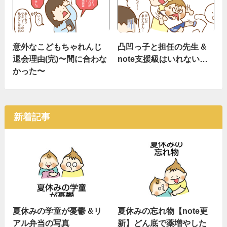
意外なこどもちゃれんじ
凸凹っ子と担任の先生 &
退会理由(完)〜間に合わな
note支援級はいれない…
かった〜
新着記事
夏休みの学童が憂鬱 &リ
夏休みの忘れ物【note更
アル弁当の写真
新】どん底で薬増やした