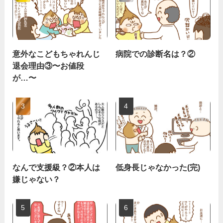
意外なこどもちゃれんじ
病院での診断名は？②
退会理由③〜お値段
が…〜
なんで支援級？②本人は
低身長じゃなかった(完)
嫌じゃない？