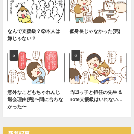
なんで支援級？②本人は
低身長じゃなかった(完)
嫌じゃない？
意外なこどもちゃれんじ
凸凹っ子と担任の先生 &
退会理由(完)〜間に合わな
note支援級はいれない…
かった〜
新着記事