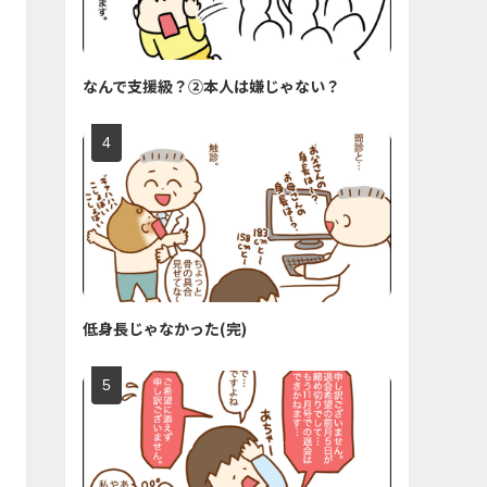
なんで支援級？②本人は嫌じゃない？
低身長じゃなかった(完)