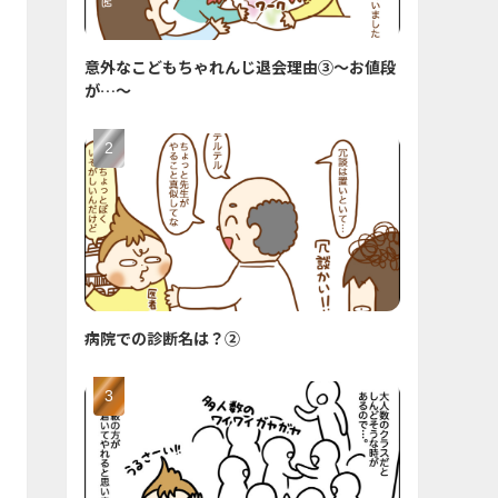
意外なこどもちゃれんじ退会理由③〜お値段
が…〜
病院での診断名は？②