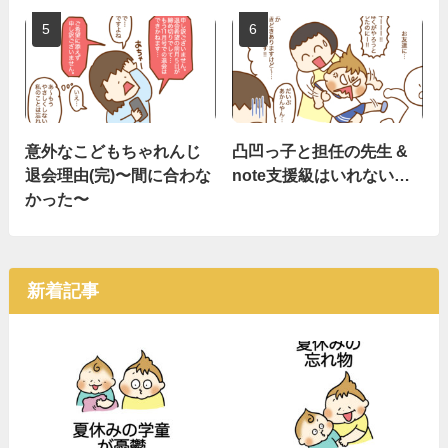
意外なこどもちゃれんじ
凸凹っ子と担任の先生 &
退会理由(完)〜間に合わな
note支援級はいれない…
かった〜
新着記事