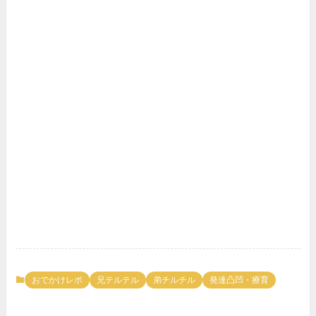
おでかけレポ
兄テルテル
弟チルチル
発達凸凹・療育