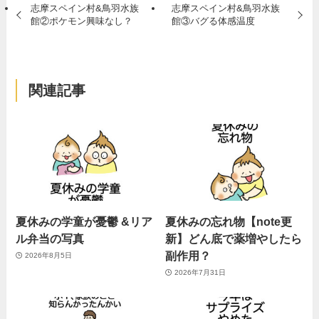
志摩スペイン村&鳥羽水族
志摩スペイン村&鳥羽水族
館②ポケモン興味なし？
館③バグる体感温度
関連記事
夏休みの学童が憂鬱 &リア
夏休みの忘れ物【note更
ル弁当の写真
新】どん底で薬増やしたら
副作用？
2026年8月5日
2026年7月31日