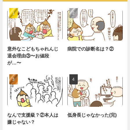
意外なこどもちゃれんじ
病院での診断名は？②
退会理由③〜お値段
が…〜
なんで支援級？②本人は
低身長じゃなかった(完)
嫌じゃない？