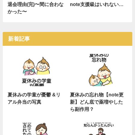
退会理由(完)〜間に合わな
note支援級はいれない…
かった〜
新着記事
夏休みの学童が憂鬱 &リ
夏休みの忘れ物【note更
アル弁当の写真
新】どん底で薬増やした
ら副作用？