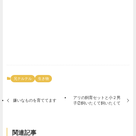
兄テルテル
生き物
アリの飼育セットと小２男
嫌いなものを育ててます
子②飼いたくて飼いたくて
関連記事