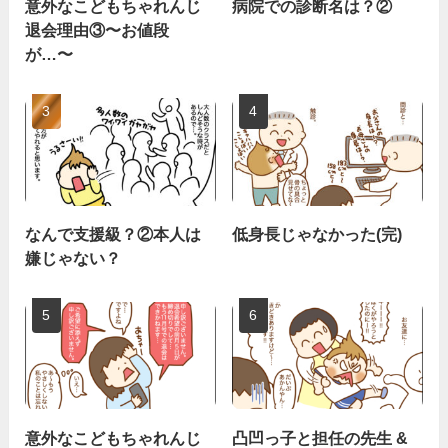
意外なこどもちゃれんじ
病院での診断名は？②
退会理由③〜お値段
が…〜
なんで支援級？②本人は
低身長じゃなかった(完)
嫌じゃない？
意外なこどもちゃれんじ
凸凹っ子と担任の先生 &