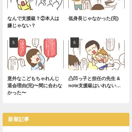
なんで支援級？②本人は
低身長じゃなかった(完)
嫌じゃない？
意外なこどもちゃれんじ
凸凹っ子と担任の先生 &
退会理由(完)〜間に合わな
note支援級はいれない…
かった〜
新着記事