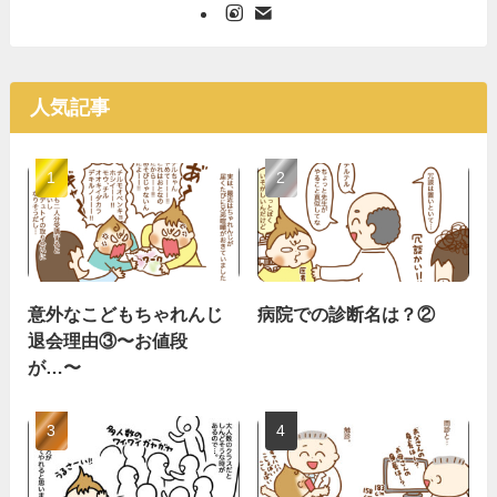
人気記事
意外なこどもちゃれんじ
病院での診断名は？②
退会理由③〜お値段
が…〜