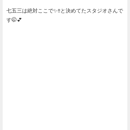
七五三は絶対ここで✨‼️と決めてたスタジオさんで
す🤭💕