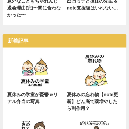
意外なこどもちゃれんじ
凸凹っ子と担任の先生 &
退会理由(完)〜間に合わな
note支援級はいれない…
かった〜
新着記事
夏休みの学童が憂鬱 &リ
夏休みの忘れ物【note更
アル弁当の写真
新】どん底で薬増やした
ら副作用？