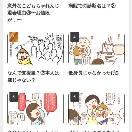
意外なこどもちゃれんじ
病院での診断名は？②
退会理由③〜お値段
が…〜
なんで支援級？②本人は
低身長じゃなかった(完)
嫌じゃない？