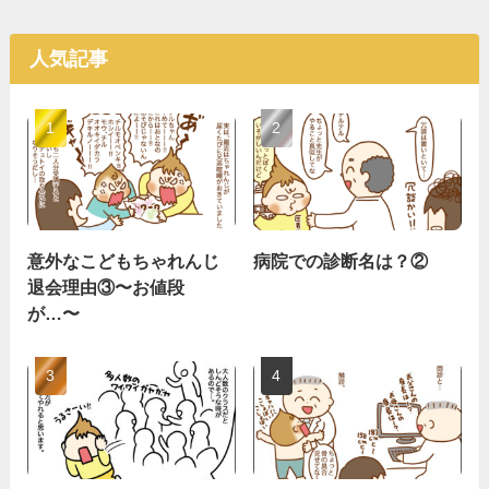
人気記事
意外なこどもちゃれんじ
病院での診断名は？②
退会理由③〜お値段
が…〜