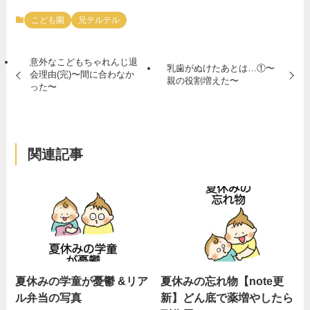
こども園
兄テルテル
意外なこどもちゃれんじ退
乳歯がぬけたあとは…①〜
会理由(完)〜間に合わなか
親の役割増えた〜
った〜
関連記事
夏休みの学童が憂鬱 &リア
夏休みの忘れ物【note更
ル弁当の写真
新】どん底で薬増やしたら