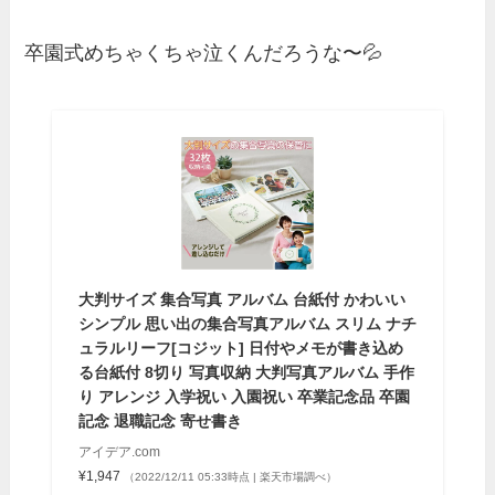
卒園式めちゃくちゃ泣くんだろうな〜💦
大判サイズ 集合写真 アルバム 台紙付 かわいい
シンプル 思い出の集合写真アルバム スリム ナチ
ュラルリーフ[コジット] 日付やメモが書き込め
る台紙付 8切り 写真収納 大判写真アルバム 手作
り アレンジ 入学祝い 入園祝い 卒業記念品 卒園
記念 退職記念 寄せ書き
アイデア.com
¥1,947
（2022/12/11 05:33時点 | 楽天市場調べ）