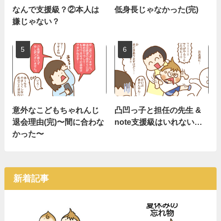
なんで支援級？②本人は
低身長じゃなかった(完)
嫌じゃない？
意外なこどもちゃれんじ
凸凹っ子と担任の先生 &
退会理由(完)〜間に合わな
note支援級はいれない…
かった〜
新着記事