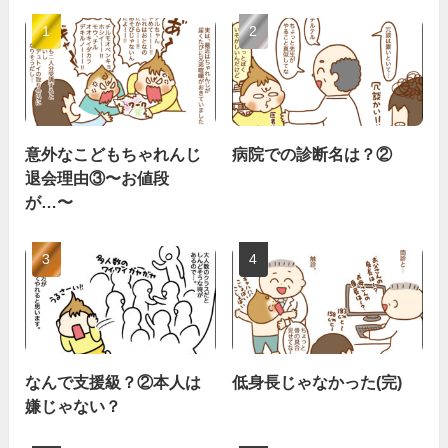
意外なこどもちゃれんじ
病院での診断名は？②
退会理由③〜お値段
が…〜
なんで支援級？②本人は
低身長じゃなかった(完)
嫌じゃない？