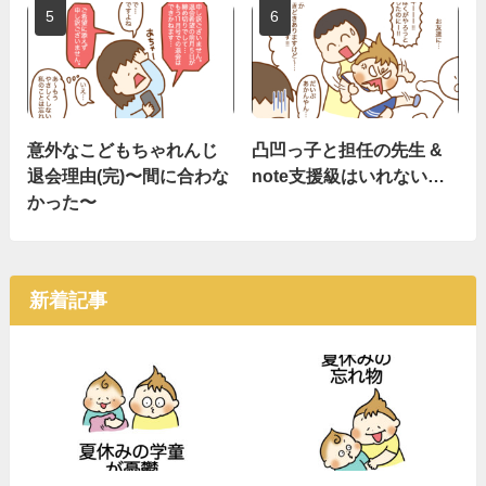
意外なこどもちゃれんじ
凸凹っ子と担任の先生 &
退会理由(完)〜間に合わな
note支援級はいれない…
かった〜
新着記事