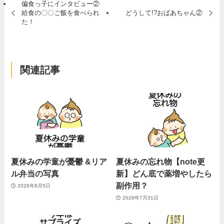
偏食っ子にインタビュー②
給食の〇〇ご飯を食べられ
どうして!?おばあちゃん②
た！
関連記事
夏休みの学童が憂鬱 &リア
夏休みの忘れ物【note更
ル弁当の写真
新】どん底で薬増やしたら
副作用？
2026年8月5日
2026年7月31日