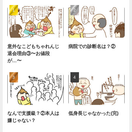
意外なこどもちゃれんじ
病院での診断名は？②
退会理由③〜お値段
が…〜
なんで支援級？②本人は
低身長じゃなかった(完)
嫌じゃない？