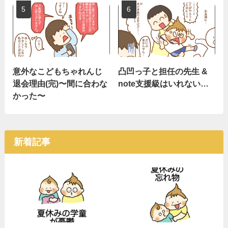
意外なこどもちゃれんじ
凸凹っ子と担任の先生 &
退会理由(完)〜間に合わな
note支援級はいれない…
かった〜
新着記事