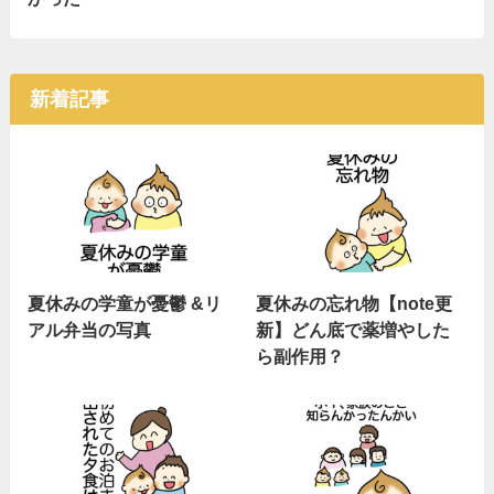
新着記事
夏休みの学童が憂鬱 &リ
夏休みの忘れ物【note更
アル弁当の写真
新】どん底で薬増やした
ら副作用？