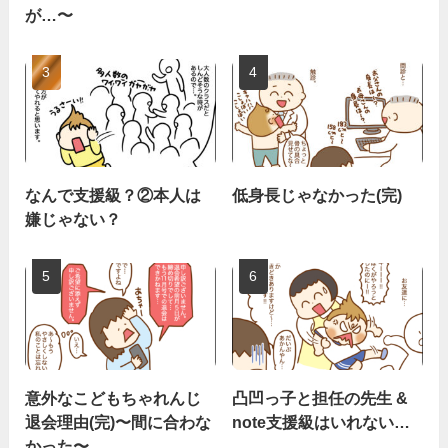
が…〜
なんで支援級？②本人は
低身長じゃなかった(完)
嫌じゃない？
意外なこどもちゃれんじ
凸凹っ子と担任の先生 &
退会理由(完)〜間に合わな
note支援級はいれない…
かった〜